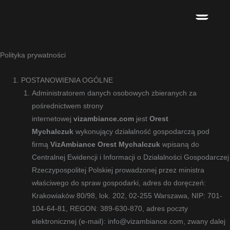
Przejdź
do
treści
Polityka prywatności
POSTANOWIENIA OGÓLNE
Administratorem danych osobowych zbieranych za
pośrednictwem strony
internetowej
vizambiance.com
jest
Orest
Mychalczuk
wykonujący działalność gospodarczą pod
firmą
VizAmbiance Orest Mychalczuk
wpisaną do
Centralnej Ewidencji i Informacji o Działalności Gospodarczej
Rzeczypospolitej Polskiej prowadzonej przez ministra
właściwego do spraw gospodarki, adres do doręczeń:
Krakowiaków 80/98, lok. 202, 02-255 Warszawa, NIP: 701-
104-64-81, REGON: 389-630-870, adres poczty
elektronicznej (e-mail): info@vizambiance.com, zwany dalej