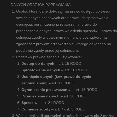
DANYCH ORAZ ICH POPRAWIANIA
Osoba, której dane dotyczą, ma prawo dostępu do treści
swoich danych osobowych oraz prawo ich sprostowania,
usunięcia, ograniczenia przetwarzania, prawo do
przenoszenia danych, prawo wniesienia sprzeciwu, prawo do
cofnięcia zgody w dowolnym momencie bez wpływu na
zgodność z prawem przetwarzania, którego dokonano na
podstawie zgody przed jej cofnięciem.
Podstawy prawne żądania użytkownika:
Dost
ę
p do danych
– art. 15 RODO
Sprostowanie danych
– art. 16 RODO.
Usuni
ę
cie danych (tzw. prawo do bycia
zapomnianym)
– art. 17 RODO.
Ograniczenie przetwarzania
– art. 18 RODO.
Przeniesienie danych
– art. 20 RODO.
Sprzeciw
– art. 21 RODO
Cofni
ę
cie zgody
– art. 7 ust. 3 RODO.
W celu realizacji uprawnień, o których mowa w pkt 2 można